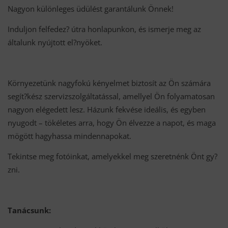
Nagyon különleges üdülést garantálunk Önnek!
Induljon felfedez? útra honlapunkon, és ismerje meg az
általunk nyújtott el?nyöket.
Környezetünk nagyfokú kényelmet biztosít az Ön számára
segít?kész szervizszolgáltatással, amellyel Ön folyamatosan
nagyon elégedett lesz. Házunk fekvése ideális, és egyben
nyugodt – tökéletes arra, hogy Ön élvezze a napot, és maga
mögött hagyhassa mindennapokat.
Tekintse meg fotóinkat, amelyekkel meg szeretnénk Önt gy?
zni.
Tanácsunk: