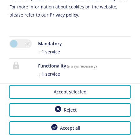
A megfelelő térképmegjelenítés érdekében kérjük, aktiválja a
For more information about cookies on the website,
„Funkcionalitás” opciót a cookie-beállításokban
please refer to our
Privacy policy
.
Cookie-beállítások
Mandatory
↓
1
service
Functionality
(always necessary)
↓
1
service
Der Franzlhof
Dominik Klein
Accept selected
Wiener Straße 27
2361 Laxenburg
Reject
E-Mail:
info@derfranzlhof.at
Tel.
+43 6767900059
Accept all
|
Elállás az utazási biztosítási szerződéstől
| 2026 by