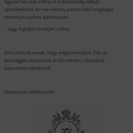
Egyszer?en csak indítsa el kötelezettség nélküli
ajánlatkérését, és már néhány percen belül megkapja
személyre szabott ajánlatunkat.
– vagy foglaljon mindjárt online.
El?re örülünk annak, hogy megismerhetjük Önt, és
készséggel válaszolunk az Ön minden, házunkkal
kapcsolatos kérdésére!
Hamarosan találkozunk!