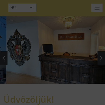
HU
DE
EN
FR
IT
NL
RU
Üdvözöljük!