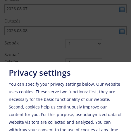
Érkezés
Elutazás
Szobák
Szoba
1
Felnőtt
Privacy settings
Gyerek
You can specify your privacy settings below.
Our website
Tovább
uses cookies. These serve two functions: first, they are
necessary for the basic functionality of our website.
Second, cookies help us continuously improve our
content for you. For this purpose, pseudonymized data of
website visitors are collected and analyzed. You can
withdraw your consent to the use of cookies at any time.