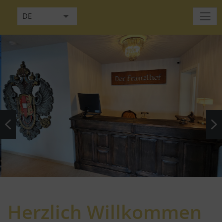
DE
EN
FR
IT
HU
NL
RU
Herzlich Willkommen