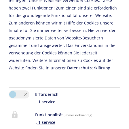
festlegen.
Unsere Webseite verwendet Cookies. Diese
haben zwei Funktionen: Zum einen sind sie erforderlich
Weiter
für die grundlegende Funktionalität unserer Website.
Zum anderen können wir mit Hilfe der Cookies unsere
Inhalte für Sie immer weiter verbessern. Hierzu werden
pseudonymisierte Daten von Website-Besuchern
gesammelt und ausgewertet. Das Einverständnis in die
Verwendung der Cookies können Sie jederzeit
Bitte aktivieren Sie in den Cookie Einstellungen die Option
widerrufen. Weitere Informationen zu Cookies auf der
"Funktionalität" für die korrekte Map-Darstellung
Website finden Sie in unserer
Datenschutzerklärung
.
Cookie Einstellungen
Erforderlich
↓
1
service
Funktionalität
(immer notwendig)
↓
1
service
Der Franzlhof