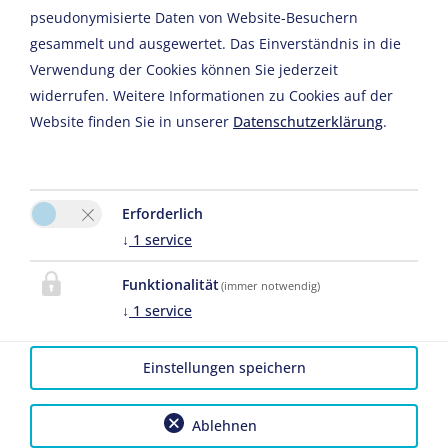
pseudonymisierte Daten von Website-Besuchern
Bitte aktivieren Sie in den Cookie Einstellungen die Option
gesammelt und ausgewertet. Das Einverständnis in die
"Funktionalität" für die korrekte Map-Darstellung
Verwendung der Cookies können Sie jederzeit
Cookie Einstellungen
widerrufen. Weitere Informationen zu Cookies auf der
Website finden Sie in unserer
Datenschutzerklärung
.
Erforderlich
↓
1
service
Der Franzlhof
Funktionalität
(immer notwendig)
Dominik Klein
↓
1
service
Wiener Straße 27
2361 Laxenburg
Einstellungen speichern
E-Mail:
info@derfranzlhof.at
Tel.
+43 6767900059
Ablehnen